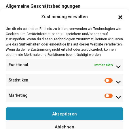
Allgemeine Geschäftsbedingungen
Zustimmung verwalten
Jetzt Mitglied werden
Um dir ein optimales Erlebnis zu bieten, verwenden wir Technologien wie
Cookies, um Geräteinformationen zu speichern und/oder darauf
Jetzt Fördermitglied werden
zuzugreifen. Wenn du diesen Technologien zustimmst, können wir Daten
Satzung (PDF)
wie das Surfverhalten oder eindeutige IDs auf dieser Website verarbeiten.
Wenn du deine Zustimmung nicht erteilst oder zurückziehst, können
Beitragsordnung (PDF)
bestimmte Merkmale und Funktionen beeinträchtigt werden.
A4 Flyer/Aushang (PDF)
Funktional
Immer aktiv
LiD Award – Teilnahmebedingungen (PDF)
Statistiken
Kauf uns einen Kaffee!
Marketing
© 2026
Lettering in Deutschland e. V.
Akzeptieren
Ablehnen