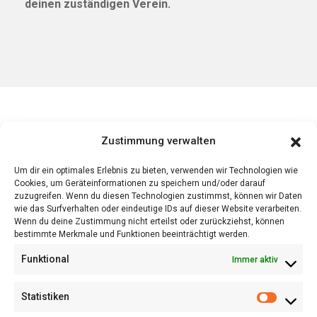
deinen zuständigen Verein.
Zustimmung verwalten
Impressum
Über den Verein
Um dir ein optimales Erlebnis zu bieten, verwenden wir Technologien wie
Cookies, um Geräteinformationen zu speichern und/oder darauf
FAQ (demnächst verfügbar)
zuzugreifen. Wenn du diesen Technologien zustimmst, können wir Daten
Datenschutzerklärung
wie das Surfverhalten oder eindeutige IDs auf dieser Website verarbeiten.
Wenn du deine Zustimmung nicht erteilst oder zurückziehst, können
Allgemeine Geschäftsbedingungen
bestimmte Merkmale und Funktionen beeinträchtigt werden.
Funktional
Immer aktiv
Jetzt Mitglied werden
Statistiken
Jetzt Fördermitglied werden