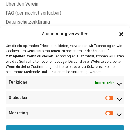
Über den Verein
FAQ (demnächst verfügbar)
Datenschutzerklärung
Allgemeine Geschäftsbedingungen
Zustimmung verwalten
Um dir ein optimales Erlebnis zu bieten, verwenden wir Technologien wie
Jetzt Mitglied werden
Cookies, um Geräteinformationen zu speichern und/oder darauf
zuzugreifen. Wenn du diesen Technologien zustimmst, können wir Daten
Jetzt Fördermitglied werden
wie das Surfverhalten oder eindeutige IDs auf dieser Website verarbeiten.
Wenn du deine Zustimmung nicht erteilst oder zurückziehst, können
Satzung (PDF)
bestimmte Merkmale und Funktionen beeinträchtigt werden.
Beitragsordnung (PDF)
Funktional
Immer aktiv
A4 Flyer/Aushang (PDF)
LiD Award – Teilnahmebedingungen (PDF)
Statistiken
Marketing
Kauf uns einen Kaffee!