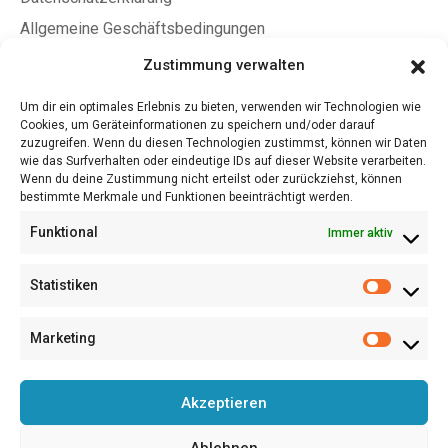
Allgemeine Geschäftsbedingungen
Zustimmung verwalten
Jetzt Mitglied werden
Um dir ein optimales Erlebnis zu bieten, verwenden wir Technologien wie
Cookies, um Geräteinformationen zu speichern und/oder darauf
Jetzt Fördermitglied werden
zuzugreifen. Wenn du diesen Technologien zustimmst, können wir Daten
Satzung (PDF)
wie das Surfverhalten oder eindeutige IDs auf dieser Website verarbeiten.
Wenn du deine Zustimmung nicht erteilst oder zurückziehst, können
Beitragsordnung (PDF)
bestimmte Merkmale und Funktionen beeinträchtigt werden.
A4 Flyer/Aushang (PDF)
Funktional
Immer aktiv
LiD Award – Teilnahmebedingungen (PDF)
Statistiken
Kauf uns einen Kaffee!
Marketing
© 2026
Lettering in Deutschland e. V.
Akzeptieren
Ablehnen