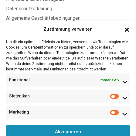
Datenschutzerklärung
Allgemeine Geschäftsbedingungen
Zustimmung verwalten
Jetzt Mitglied werden
Um dir ein optimales Erlebnis zu bieten, verwenden wir Technologien wie
Cookies, um Geräteinformationen zu speichern und/oder darauf
Jetzt Fördermitglied werden
zuzugreifen. Wenn du diesen Technologien zustimmst, können wir Daten
Satzung (PDF)
wie das Surfverhalten oder eindeutige IDs auf dieser Website verarbeiten.
Wenn du deine Zustimmung nicht erteilst oder zurückziehst, können
Beitragsordnung (PDF)
bestimmte Merkmale und Funktionen beeinträchtigt werden.
A4 Flyer/Aushang (PDF)
Funktional
Immer aktiv
LiD Award – Teilnahmebedingungen (PDF)
Statistiken
Kauf uns einen Kaffee!
Marketing
© 2026
Lettering in Deutschland e. V.
Akzeptieren