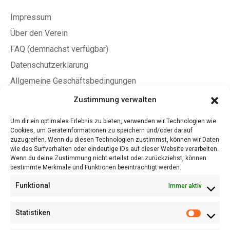
Impressum
Über den Verein
FAQ (demnächst verfügbar)
Datenschutzerklärung
Allgemeine Geschäftsbedingungen
Zustimmung verwalten
Jetzt Mitglied werden
Um dir ein optimales Erlebnis zu bieten, verwenden wir Technologien wie
Cookies, um Geräteinformationen zu speichern und/oder darauf
Jetzt Fördermitglied werden
zuzugreifen. Wenn du diesen Technologien zustimmst, können wir Daten
Satzung (PDF)
wie das Surfverhalten oder eindeutige IDs auf dieser Website verarbeiten.
Wenn du deine Zustimmung nicht erteilst oder zurückziehst, können
Beitragsordnung (PDF)
bestimmte Merkmale und Funktionen beeinträchtigt werden.
A4 Flyer/Aushang (PDF)
Funktional
Immer aktiv
LiD Award – Teilnahmebedingungen (PDF)
Statistiken